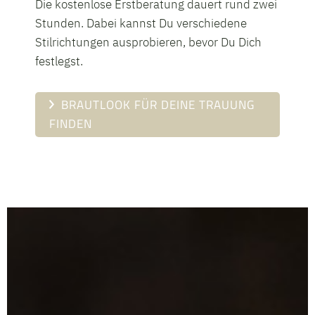
Brautkleider von
Die kostenlose Erstberatung dauert rund zwei
Stunden. Dabei kannst Du verschiedene
Stilrichtungen ausprobieren, bevor Du Dich
Heaven
festlegst.
Brautstudio - für
BRAUTLOOK FÜR DEINE TRAUUNG
FINDEN
die Hochzeit in
Rodgau